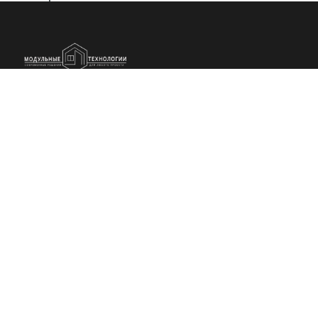
ООО "МОДУЛЬНЫЕ ТЕХНОЛОГИИ" ИНН:2311316353 ОГРН 1212300011164
Меню
Услуги
Портфолио
Контакты
Услуги
Вакансии
Доставка
Преимущества