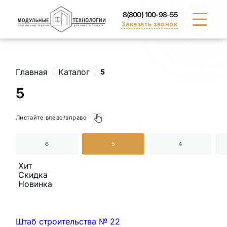
8(800) 100-98-55
Заказать звонок
КАТАЛОГ
Главная
Каталог
5
ПОРТФОЛИО
5
ДОСТАВКА
Листайте влево/вправо
ВАКАНСИИ
6
5
4
СЕРТИФИКАТЫ
Хит
Скидка
Новинка
КОНТАКТЫ
Штаб строительства № 22