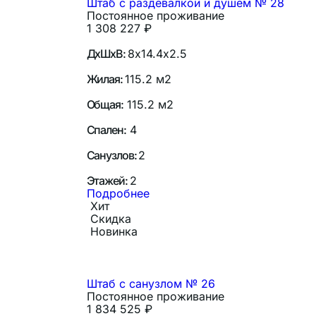
Штаб с раздевалкой и душем № 28
Постоянное проживание
1 308 227
₽
ДхШхВ:
8х14.4х2.5
Жилая:
115.2 м2
Общая:
115.2 м2
Спален:
4
Санузлов:
2
Этажей:
2
Подробнее
Хит
Скидка
Новинка
Штаб с санузлом № 26
Постоянное проживание
1 834 525
₽