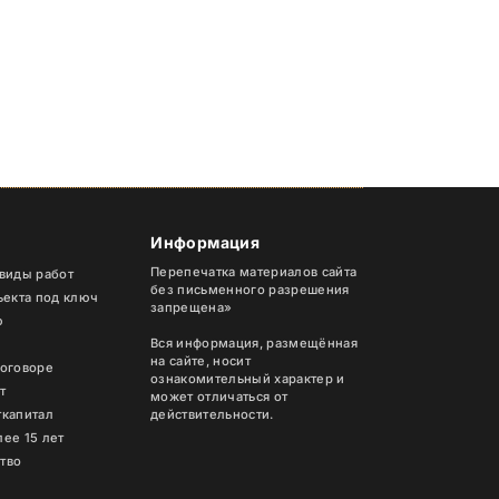
Информация
Перепечатка материалов сайта
 виды работ
без письменного разрешения
ъекта под ключ
запрещена»
ю
Вся информация, размещённая
на сайте, носит
договоре
ознакомительный характер и
т
может отличаться от
ткапитал
действительности.
ее 15 лет
тво