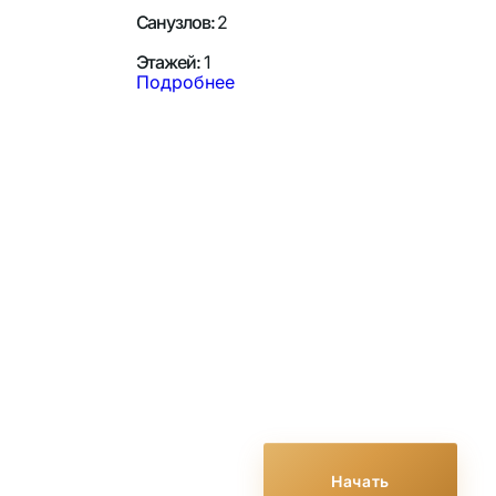
Санузлов:
2
Этажей:
1
Подробнее
Рассчитайте стои
строительства в о
калькуляторе!
Начать