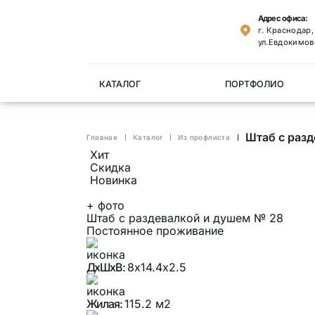
Адрес офиса:
г. Краснодар
ул.Евдокимов
КАТАЛОГ
ПОРТФОЛИО
Штаб с раз
Главная
Каталог
Из профлиста
Хит
Скидка
Новинка
+
фото
Штаб с раздевалкой и душем № 28
Постоянное проживание
ДхШхВ:
8х14.4х2.5
Жилая:
115.2 м2