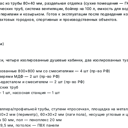
ас из трубы 80×40 мм, раздельная отделка (сухие помещения — Г
ческих труб, система вентиляции, бойлер на 100 л, емкость для во
 перилами и козырьком. Готов к эксплуатации после подведения к
вахтовых городков, спортивных и производственных объектов.
м)
, четыре изолированные душевые кабинки, два изолированных туа
ованные 800×800 мм со смесителями — 4 шт (пр-во РФ)
дверями МДФ — 2 шт (пр-во РФ)
ьедесталом и смесителем — 2 шт (пр-во РФ)
ских труб
 1 шт, насосная станция — 1 шт
еллера/профильной трубы, ступени «просечка», площадка на метал
0×2 мм (периметр), 60×30×2 мм (лаги пола), несущие угловые и 
а 50 мм, пол — пеноплекс 20 мм
9,5 мм, потолок — ПВХ панели