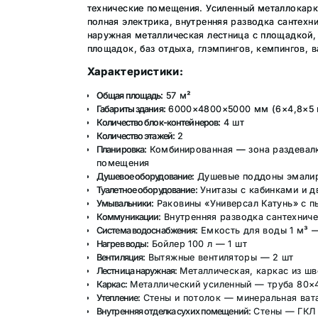
технические помещения. Усиленный металлокарк
полная электрика, внутренняя разводка сантехни
наружная металлическая лестница с площадкой,
площадок, баз отдыха, глэмпингов, кемпингов, 
Характеристики:
Общая площадь:
57 м²
Габариты здания:
6000×4800×5000 мм (6×4,8×5 
Количество блок-контейнеров:
4 шт
Количество этажей:
2
Планировка:
Комбинированная — зона раздевалки
помещения
Душевое оборудование:
Душевые поддоны эмалир
Туалетное оборудование:
Унитазы с кабинками и 
Умывальники:
Раковины «Универсал Катунь» с п
Коммуникации:
Внутренняя разводка сантехниче
Система водоснабжения:
Емкость для воды 1 м³ —
Нагрев воды:
Бойлер 100 л — 1 шт
Вентиляция:
Вытяжные вентиляторы — 2 шт
Лестница наружная:
Металлическая, каркас из шв
Каркас:
Металлический усиленный — труба 80×4
Утепление:
Стены и потолок — минеральная ват
Внутренняя отделка сухих помещений:
Стены — ГКЛ 