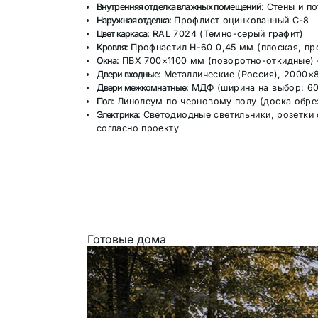
Внутренняя отделка влажных помещений:
Стены и по
Наружная отделка:
Профлист оцинкованный С-8
Цвет каркаса:
RAL 7024 (Темно-серый графит)
Кровля:
Профнастил Н-60 0,45 мм (плоская, п
Окна:
ПВХ 700×1100 мм (поворотно-откидные) 
Двери входные:
Металлические (Россия), 2000×
Двери межкомнатные:
МДФ (ширина на выбор: 60
Пол:
Линолеум по черновому полу (доска обре
Электрика:
Светодиодные светильники, розетки 
согласно проекту
Готовые дома