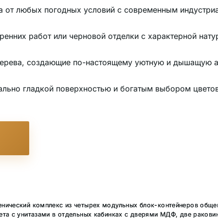
а от любых погодных условий с современным индустри
ренних работ или черновой отделки с характерной нату
 дерева, создающие по-настоящему уютную и дышащую 
ально гладкой поверхностью и богатым выбором цветов 
енический комплекс из четырех модульных блок-контейнеров обще
та с унитазами в отдельных кабинках с дверями МДФ, две раковин