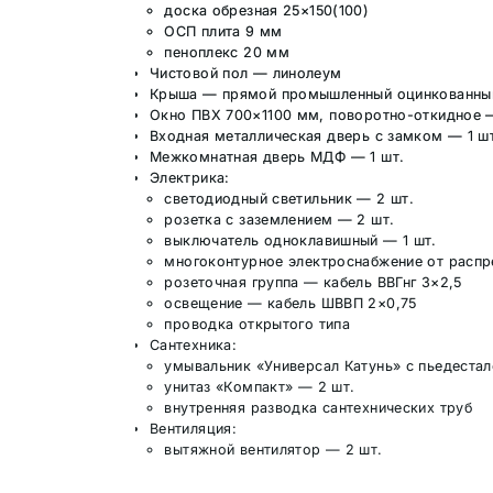
доска обрезная 25×150(100)
ОСП плита 9 мм
пеноплекс 20 мм
Чистовой пол — линолеум
Крыша — прямой промышленный оцинкованный
Окно ПВХ 700×1100 мм, поворотно-откидное —
Входная металлическая дверь с замком — 1 ш
Межкомнатная дверь МДФ — 1 шт.
Электрика:
светодиодный светильник — 2 шт.
розетка с заземлением — 2 шт.
выключатель одноклавишный — 1 шт.
многоконтурное электроснабжение от распр
розеточная группа — кабель ВВГнг 3×2,5
освещение — кабель ШВВП 2×0,75
проводка открытого типа
Сантехника:
умывальник «Универсал Катунь» с пьедеста
унитаз «Компакт» — 2 шт.
внутренняя разводка сантехнических труб
Вентиляция:
вытяжной вентилятор — 2 шт.