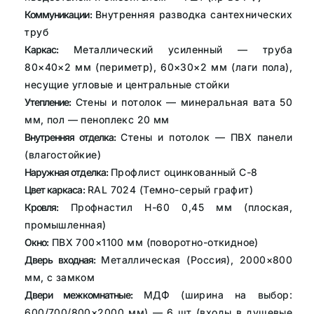
Коммуникации:
Внутренняя разводка сантехнических
труб
Каркас:
Металлический усиленный — труба
80×40×2 мм (периметр), 60×30×2 мм (лаги пола),
несущие угловые и центральные стойки
Утепление:
Стены и потолок — минеральная вата 50
мм, пол — пеноплекс 20 мм
Внутренняя отделка:
Стены и потолок — ПВХ панели
(влагостойкие)
Наружная отделка:
Профлист оцинкованный С-8
Цвет каркаса:
RAL 7024 (Темно-серый графит)
Кровля:
Профнастил Н-60 0,45 мм (плоская,
промышленная)
Окно:
ПВХ 700×1100 мм (поворотно-откидное)
Дверь входная:
Металлическая (Россия), 2000×800
мм, с замком
Двери межкомнатные:
МДФ (ширина на выбор:
600/700/800×2000 мм) — 6 шт (входы в душевые