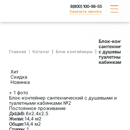
8(800) 100-98-55
Заказать звонок
КАТАЛОГ
Блок-контей
сантехничес
ПОРТФОЛИО
с душевыми 
Главная
Каталог
Блок контейнеры
туалетными
кабинками 
ДОСТАВКА
Хит
Скидка
ВАКАНСИИ
Новинка
+
1
фото
СЕРТИФИКАТЫ
Блок-контейнер сантехнический с душевыми и
туалетными кабинками №2
КОНТАКТЫ
Постоянное проживание
ДхШхВ:
6х2.4х2.5
Жилая:
14,4 м2
Общая:
14,4 м2
Спален:
1