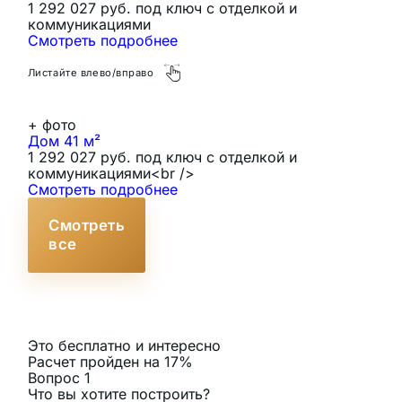
1 292 027 руб. под ключ с отделкой и
коммуникациями
Смотреть подробнее
Листайте влево/вправо
+
фото
Дом 41 м²
Т
1 292 027 руб. под ключ с отделкой и
И
коммуникациями<br />
С
Смотреть подробнее
Смотреть
все
Это бесплатно и интересно
Расчет пройден на
17
%
Вопрос 1
Что вы хотите построить?