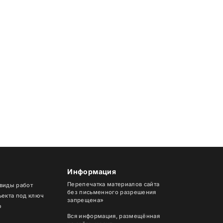
Информация
Перепечатка материалов сайта
 виды работ
без письменного разрешения
ъекта под ключ
запрещена»
ю
Вся информация, размещённая