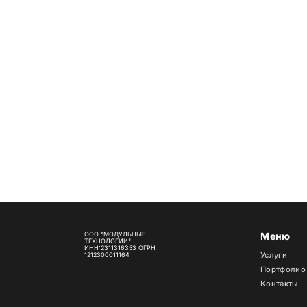
ООО "МОДУЛЬНЫЕ
Меню
ТЕХНОЛОГИИ"
ИНН:2311316353 ОГРН
Услуги
1212300011164
Портфолио
Контакты