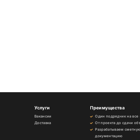
Услуги
Преимущества
Вакансии
Один подрядчик на все
Доставка
От проекта до сдачи об
Разрабатываем сметну
документацию