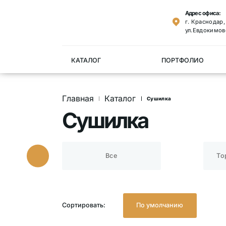
Адрес офиса:
г. Краснодар
ул.Евдокимов
КАТАЛОГ
ПОРТФОЛИО
Главная
Каталог
Cушилка
Cушилка
Все
То
Сортировать:
По умолчанию