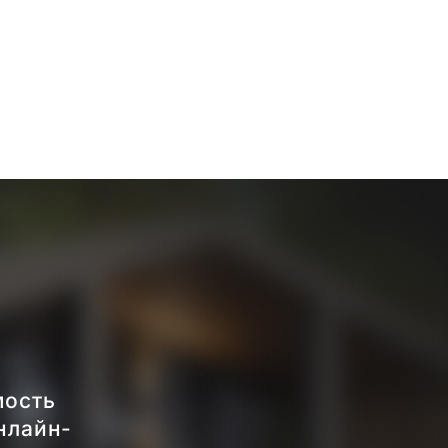
мость
нлайн-