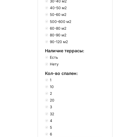
30-40 м2
40-50 м2
50-60 м2
500-600 м2
60-80 м2
80-90 м2
90-120 м2
Наличие террасы:
Есть
Нету
Кол-во спален:
1
10
2
20
3
32
4
5
6