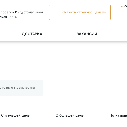
М
, посёлок Индустриальный
Скачать каталог с ценами
ская 133/4
ДОСТАВКА
ВАКАНСИИ
рговые павильоны
С меньшей цены
С большей цены
По назва