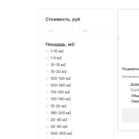
Стоимость, руб
от
до
Площадь, м2:
1-10 м2
1-5 м2
10-15 м2
Раздевалка
10-20 м2
Постоянное п
100-120 м2
ДхШх
100-140 м2
12х2.
110-120 м2
Обща
120-140 м2
Сану
15-20 м2
190-205 м2
20-30 м2
20-40 м2
200-300 м2