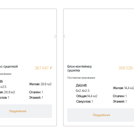
 с сушилкой
Блок-контейнер
₽
367 647
268 528
сушилка
роживание
Постоянное проживание
В:
Жилая:
28.8 м2
ДхШхВ:
4х2.5
Жилая:
14,4 м
6х2.4х2.5
я:
28.8 м2
Спален:
1
Общая:
14,4 м2
Спален:
1
злов:
1
Этажей:
1
Санузлов:
1
Этажей:
1
Подробнее
Подробнее