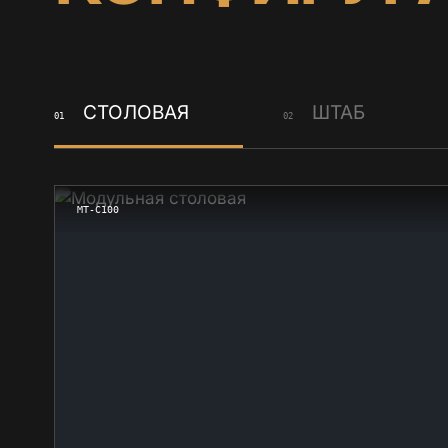
СТОЛОВАЯ
ШТАБ
01
02
МТ-С100