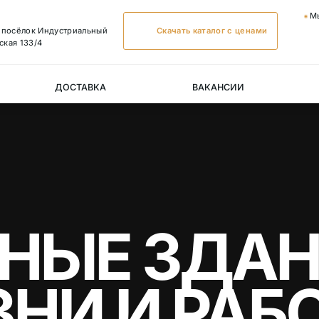
М
, посёлок Индустриальный
Скачать каталог с ценами
ская 133/4
ДОСТАВКА
ВАКАНСИИ
НЫЕ ЗДАН
НИ И РАБ