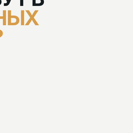
НЫХ
?
−
02 / МТ