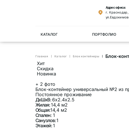
Адрес офиса:
г. Краснодар
ул.Евдокимов
КАТАЛОГ
ПОРТФОЛИО
Блок-кон
Главная
Каталог
Блок контейнеры
Хит
Скидка
Новинка
+
2
фото
Блок-контейнер универсальный №2 из п
Постоянное проживание
ДхШхВ:
6х2.4х2.5
Жилая:
14,4 м2
Общая:
14,4 м2
Спален:
1
Санузлов:
1
Этажей:
1