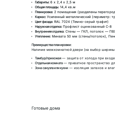
Габариты:
6 х 2,4 х 2,5 м
Общая площадь:
14,4 кв.м
Планировка:
2 помещения (разделены перегород
Каркас:
Усиленный металлический (периметр: т
Цвет фасада:
RAL 7024 (Темно-серый графит)
Наружная отделка:
Профлист оцинкованный С-8
Внутренняя отделка:
Стены — ГКЛ, потолок — ПВХ
Утепление:
Минвата 50 мм (стены/потолок), Пен
Преимущества планировки:
Наличие межкомнатной двери (на выбор ширины 
Тамбур/прихожая
— защита от холода при входе
Отдельная комната
— приватное пространство дл
Зона санузла или кухни
— изоляция запахов и влаг
Готовые дома